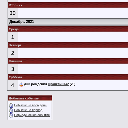
Вторник
30
Декабрь 2021
Среда
1
Четверг
2
Пятница
3
Суббота
4
Дни рождения
Франклин142
(26)
Добавить событие
Событие на весь день
Событие на период
Периодическое событие