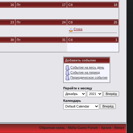
16
Пт
17
Сб
18
23
Пт
24
Сб
25
Cross
30
Пт
31
Сб
1
Добавить событие
Событие на весь день
Событие на период
Периодическое событие
Перейти к месяцу
Календарь
Обратная связь
-
Mafia-Game Forum
-
Архив
-
Вверх