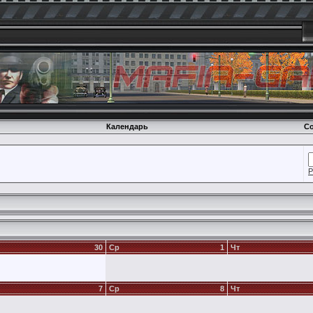
Календарь
Со
Р
30
Ср
1
Чт
7
Ср
8
Чт