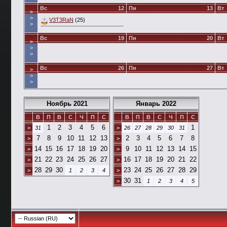
Вс
12
Пн
13
Вт
>
>
V3T3RaN
(25)
>
Вс
19
Пн
20
Вт
>
>
>
Вс
26
Пн
27
Вт
>
>
>
Ноябрь 2021
Январь 2022
В
П
В
С
Ч
П
С
В
П
В
С
Ч
П
С
1
2
3
4
5
6
1
>
31
>
26
27
28
29
30
31
7
8
9
10
11
12
13
2
3
4
5
6
7
8
>
>
14
15
16
17
18
19
20
9
10
11
12
13
14
15
>
>
21
22
23
24
25
26
27
16
17
18
19
20
21
22
>
>
28
29
30
23
24
25
26
27
28
29
>
1
2
3
4
>
30
31
>
1
2
3
4
5