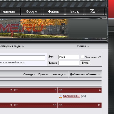
Главная
Форум
Файлы
Вход
общения за день
Поиск
Имя
Запомнить?
асширенный поиск
Пароль
Сегодня
Просмотр месяца
Добавить событие
2
Пт
3
Сб
4
Франклин142
(26)
9
Пт
10
Сб
11