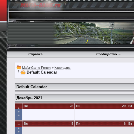
Справка
Сообщество
Mafia-Game Forum
>
Календарь
Default Calendar
Default Calendar
Декабрь 2021
Вс
28
Пн
29
Вт
>
>
>
Вс
5
Пн
6
Вт
>
>
>