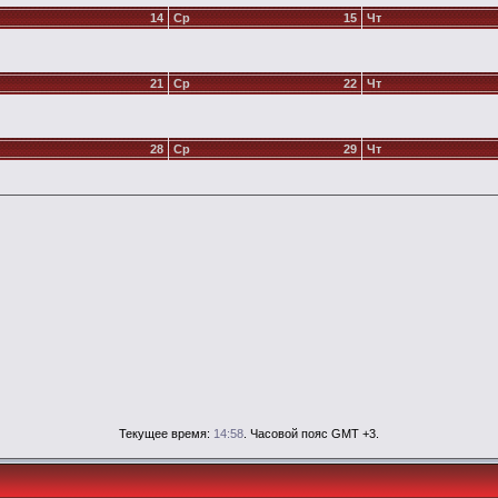
14
Ср
15
Чт
21
Ср
22
Чт
28
Ср
29
Чт
Текущее время:
14:58
. Часовой пояс GMT +3.