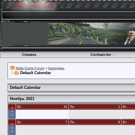
Справка
Сообщество
Mafia-Game Forum
>
Календарь
Default Calendar
Default Calendar
Ноябрь 2021
Вс
31
Пн
1
Вт
>
>
>
Вс
7
Пн
8
Вт
>
>
>