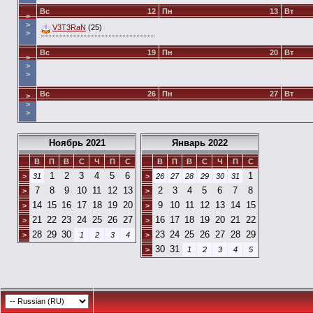
Вс
12
Пн
13
Вт
>
>
V3T3RaN
(25)
>
Вс
19
Пн
20
Вт
>
>
>
Вс
26
Пн
27
Вт
>
>
>
Ноябрь 2021
Январь 2022
В
П
В
С
Ч
П
С
В
П
В
С
Ч
П
С
1
2
3
4
5
6
1
>
31
>
26
27
28
29
30
31
7
8
9
10
11
12
13
2
3
4
5
6
7
8
>
>
14
15
16
17
18
19
20
9
10
11
12
13
14
15
>
>
21
22
23
24
25
26
27
16
17
18
19
20
21
22
>
>
28
29
30
23
24
25
26
27
28
29
>
1
2
3
4
>
30
31
>
1
2
3
4
5