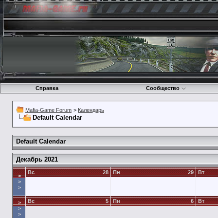
Справка
Сообщество
Mafia-Game Forum
>
Календарь
Default Calendar
Default Calendar
Декабрь 2021
Вс
28
Пн
29
Вт
>
>
>
Вс
5
Пн
6
Вт
>
>
>