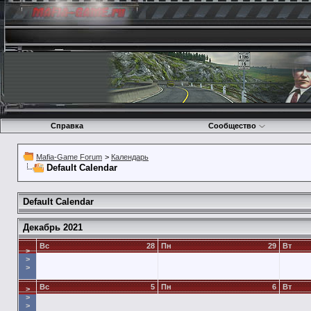
Справка
Сообщество
Mafia-Game Forum
>
Календарь
Default Calendar
Default Calendar
Декабрь 2021
Вс
28
Пн
29
Вт
>
>
>
Вс
5
Пн
6
Вт
>
>
>