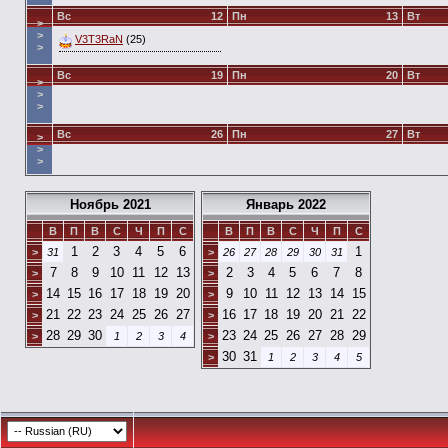
Вс
12
Пн
13
Вт
>
>
V3T3RaN
(25)
>
Вс
19
Пн
20
Вт
>
>
>
Вс
26
Пн
27
Вт
>
>
>
Ноябрь 2021
Январь 2022
В
П
В
С
Ч
П
С
В
П
В
С
Ч
П
С
1
2
3
4
5
6
1
>
31
>
26
27
28
29
30
31
7
8
9
10
11
12
13
2
3
4
5
6
7
8
>
>
14
15
16
17
18
19
20
9
10
11
12
13
14
15
>
>
21
22
23
24
25
26
27
16
17
18
19
20
21
22
>
>
28
29
30
23
24
25
26
27
28
29
>
1
2
3
4
>
30
31
>
1
2
3
4
5