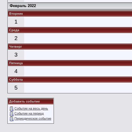
Февраль 2022
Вторник
1
Среда
2
Четверг
3
Пятница
4
Суббота
5
Добавить событие
Событие на весь день
Событие на период
Периодическое событие