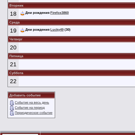
Вторник
18
Дни рождения
Firefox3860
Среда
19
Дни рождения
Lucky49
(30)
Четверг
20
Пятница
21
Суббота
22
Добавить событие
Событие на весь день
Событие на период
Периодическое событие