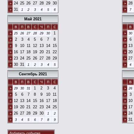
24
25
26
27
28
29
30
28
>
>
31
>
1
2
3
4
5
6
>
7
Май 2021
В
П
В
С
Ч
П
С
В
1
>
25
26
27
28
29
30
>
30
2
3
4
5
6
7
8
6
>
>
9
10
11
12
13
14
15
13
>
>
16
17
18
19
20
21
22
20
>
>
23
24
25
26
27
28
29
27
>
>
30
31
>
1
2
3
4
5
>
4
Сентябрь 2021
В
П
В
С
Ч
П
С
В
1
2
3
4
>
29
30
31
>
26
5
6
7
8
9
10
11
3
>
>
12
13
14
15
16
17
18
10
>
>
19
20
21
22
23
24
25
17
>
>
26
27
28
29
30
24
>
1
2
>
31
>
3
4
5
6
7
8
9
>
Добавить событие