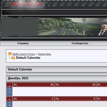
Справка
Сообщество
Mafia-Game Forum
>
Календарь
Default Calendar
Default Calendar
Декабрь 2021
Вс
28
Пн
29
Вт
>
>
>
Вс
5
Пн
6
Вт
>
>
>