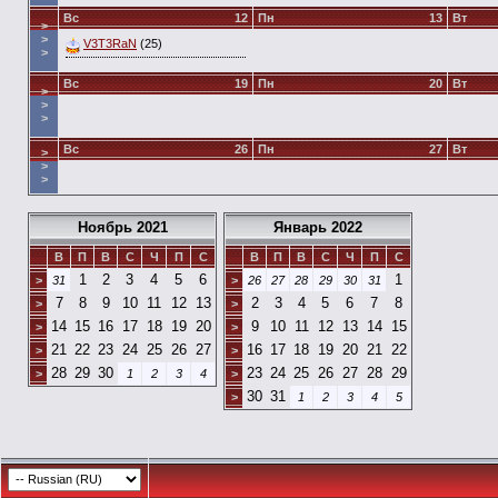
Вс
12
Пн
13
Вт
>
>
V3T3RaN
(25)
>
Вс
19
Пн
20
Вт
>
>
>
Вс
26
Пн
27
Вт
>
>
>
Ноябрь 2021
Январь 2022
В
П
В
С
Ч
П
С
В
П
В
С
Ч
П
С
1
2
3
4
5
6
1
>
31
>
26
27
28
29
30
31
7
8
9
10
11
12
13
2
3
4
5
6
7
8
>
>
14
15
16
17
18
19
20
9
10
11
12
13
14
15
>
>
21
22
23
24
25
26
27
16
17
18
19
20
21
22
>
>
28
29
30
23
24
25
26
27
28
29
>
1
2
3
4
>
30
31
>
1
2
3
4
5