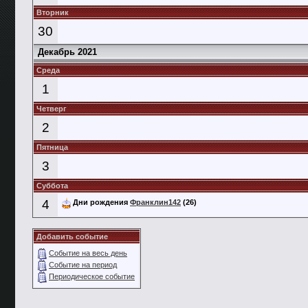
Вторник
30
Декабрь 2021
Среда
1
Четверг
2
Пятница
3
Суббота
4
Дни рождения
Франклин142
(26)
Добавить событие
Событие на весь день
Событие на период
Периодическое событие