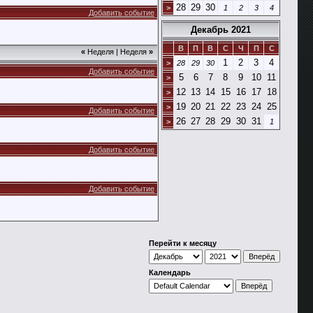
28
29
30
>
1
2
3
4
Добавить событие
Декабрь 2021
В
П
В
С
Ч
П
С
«
Неделя
|
Неделя
»
1
2
3
4
>
28
29
30
Добавить событие
5
6
7
8
9
10
11
>
12
13
14
15
16
17
18
>
19
20
21
22
23
24
25
>
Добавить событие
26
27
28
29
30
31
>
1
Добавить событие
Добавить событие
Перейти к месяцу
Календарь