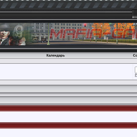
Календарь
Со
Р