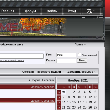
Главная
Форум
Файлы
Вход
общения за день
Поиск
Имя
Запомнить?
асширенный поиск
Пароль
Сегодня
Просмотр недели
Добавить событие
«
Неделя
|
Неделя
»
Ноябрь 2021
Добавить событие
В
П
В
С
Ч
П
С
1
2
3
4
5
6
>
31
7
8
9
10
11
12
13
>
Добавить событие
14
15
16
17
18
19
20
>
21
22
23
24
25
26
27
>