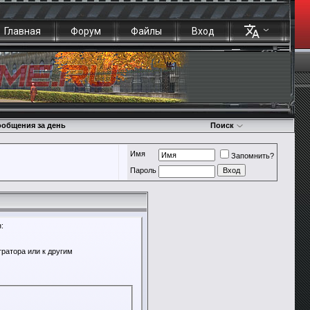
Главная
Форум
Файлы
Вход
общения за день
Поиск
Имя
Запомнить?
Пароль
:
ратора или к другим