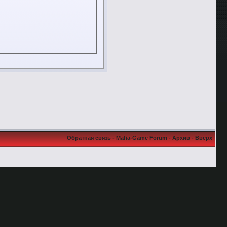
Обратная связь
-
Mafia-Game Forum
-
Архив
-
Вверх