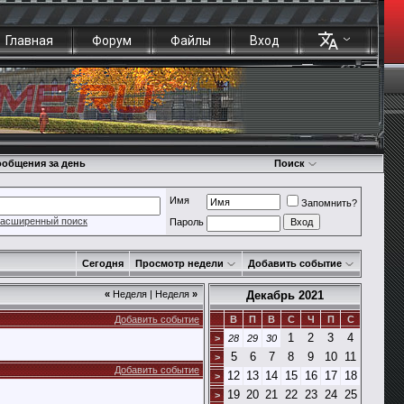
Главная
Форум
Файлы
Вход
общения за день
Поиск
Имя
Запомнить?
асширенный поиск
Пароль
Сегодня
Просмотр недели
Добавить событие
«
Неделя
|
Неделя
»
Декабрь 2021
Добавить событие
В
П
В
С
Ч
П
С
1
2
3
4
>
28
29
30
5
6
7
8
9
10
11
>
Добавить событие
12
13
14
15
16
17
18
>
19
20
21
22
23
24
25
>