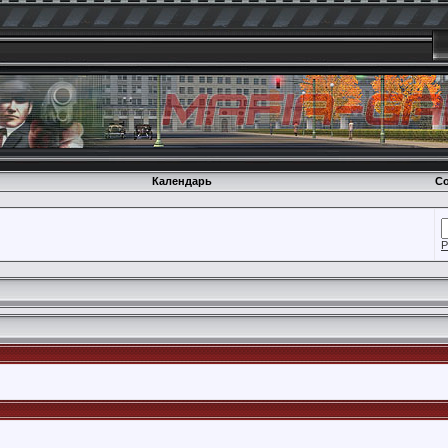
Календарь
Со
Р