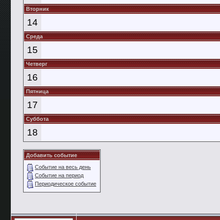
Вторник
14
Среда
15
Четверг
16
Пятница
17
Суббота
18
Добавить событие
Событие на весь день
Событие на период
Периодическое событие