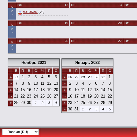
Вс
12
Пн
13
Вт
>
>
V3T3RaN
(25)
>
Вс
19
Пн
20
Вт
>
>
>
Вс
26
Пн
27
Вт
>
>
>
Ноябрь 2021
Январь 2022
В
П
В
С
Ч
П
С
В
П
В
С
Ч
П
С
1
2
3
4
5
6
1
>
31
>
26
27
28
29
30
31
7
8
9
10
11
12
13
2
3
4
5
6
7
8
>
>
14
15
16
17
18
19
20
9
10
11
12
13
14
15
>
>
21
22
23
24
25
26
27
16
17
18
19
20
21
22
>
>
28
29
30
23
24
25
26
27
28
29
>
1
2
3
4
>
30
31
>
1
2
3
4
5