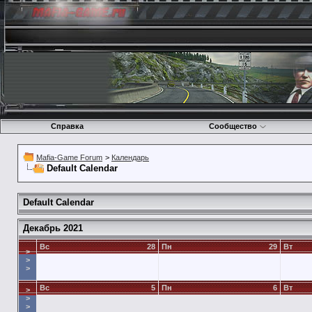
Справка
Сообщество
Mafia-Game Forum
>
Календарь
Default Calendar
Default Calendar
Декабрь 2021
Вс
28
Пн
29
Вт
>
>
>
Вс
5
Пн
6
Вт
>
>
>