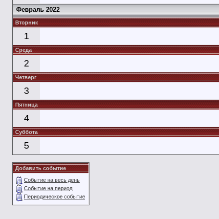
Февраль 2022
Вторник
1
Среда
2
Четверг
3
Пятница
4
Суббота
5
Добавить событие
Событие на весь день
Событие на период
Периодическое событие