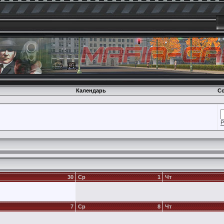
Календарь
Со
Р
30
Ср
1
Чт
7
Ср
8
Чт