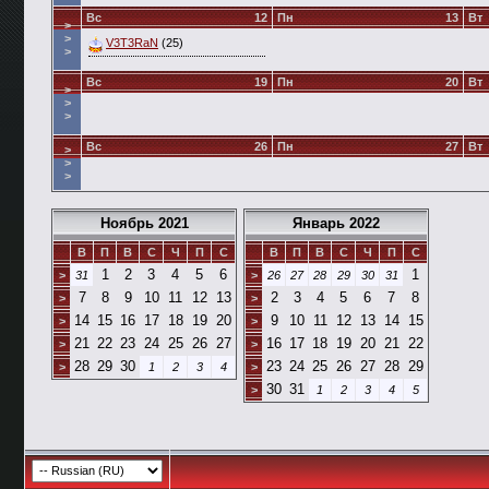
Вс
12
Пн
13
Вт
>
>
V3T3RaN
(25)
>
Вс
19
Пн
20
Вт
>
>
>
Вс
26
Пн
27
Вт
>
>
>
Ноябрь 2021
Январь 2022
В
П
В
С
Ч
П
С
В
П
В
С
Ч
П
С
1
2
3
4
5
6
1
>
31
>
26
27
28
29
30
31
7
8
9
10
11
12
13
2
3
4
5
6
7
8
>
>
14
15
16
17
18
19
20
9
10
11
12
13
14
15
>
>
21
22
23
24
25
26
27
16
17
18
19
20
21
22
>
>
28
29
30
23
24
25
26
27
28
29
>
1
2
3
4
>
30
31
>
1
2
3
4
5