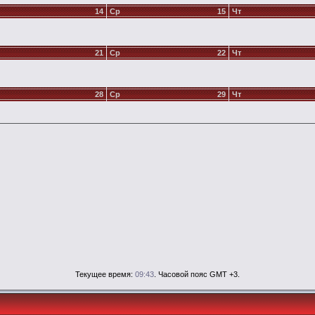
14
Ср
15
Чт
21
Ср
22
Чт
28
Ср
29
Чт
Текущее время:
09:43
. Часовой пояс GMT +3.