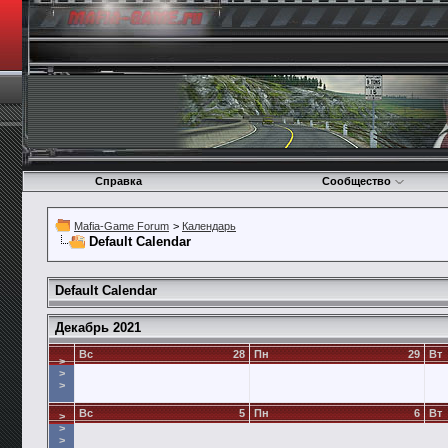
Справка
Сообщество
Mafia-Game Forum
>
Календарь
Default Calendar
Default Calendar
Декабрь 2021
Вс
28
Пн
29
Вт
>
>
>
Вс
5
Пн
6
Вт
>
>
>