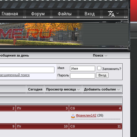
Главная
Форум
Файлы
Вход
общения за день
Поиск
Имя
Запомнить?
асширенный поиск
Пароль
Сегодня
Просмотр месяца
Добавить событие
2
Пт
3
Сб
4
Франклин142
(26)
9
Пт
10
Сб
11