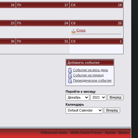
16
Пт
17
Сб
18
23
Пт
24
Сб
25
Cross
30
Пт
31
Сб
1
Добавить событие
Событие на весь день
Событие на период
Периодическое событие
Перейти к месяцу
Календарь
Обратная связь
-
Mafia-Game Forum
-
Архив
-
Вверх