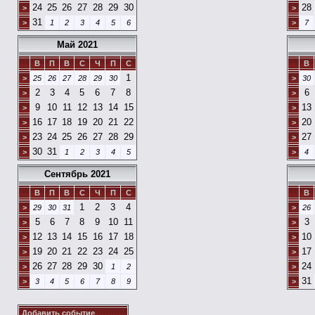
24
25
26
27
28
29
30
28
>
>
31
>
1
2
3
4
5
6
>
7
Май 2021
В
П
В
С
Ч
П
С
В
1
>
25
26
27
28
29
30
>
30
2
3
4
5
6
7
8
6
>
>
9
10
11
12
13
14
15
13
>
>
16
17
18
19
20
21
22
20
>
>
23
24
25
26
27
28
29
27
>
>
30
31
>
1
2
3
4
5
>
4
Сентябрь 2021
В
П
В
С
Ч
П
С
В
1
2
3
4
>
29
30
31
>
26
5
6
7
8
9
10
11
3
>
>
12
13
14
15
16
17
18
10
>
>
19
20
21
22
23
24
25
17
>
>
26
27
28
29
30
24
>
1
2
>
31
>
3
4
5
6
7
8
9
>
Добавить событие