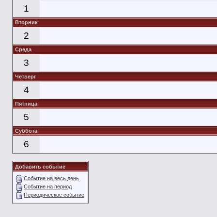
1
Вторник
2
Среда
3
Четверг
4
Пятница
5
Суббота
6
Добавить событие
Событие на весь день
Событие на период
Периодическое событие