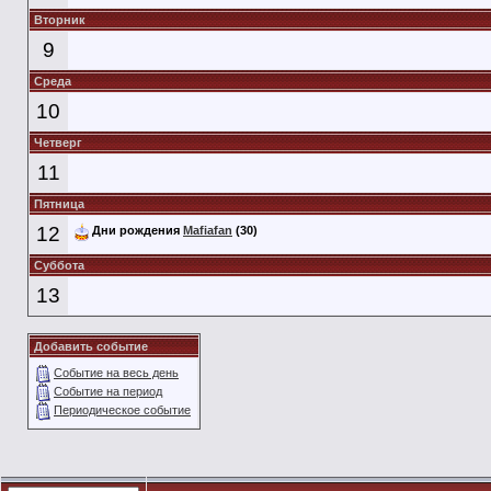
Вторник
9
Среда
10
Четверг
11
Пятница
12
Дни рождения
Mafiafan
(30)
Суббота
13
Добавить событие
Событие на весь день
Событие на период
Периодическое событие