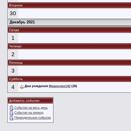
Вторник
30
Декабрь 2021
Среда
1
Четверг
2
Пятница
3
Суббота
4
Дни рождения
Франклин142
(26)
Добавить событие
Событие на весь день
Событие на период
Периодическое событие