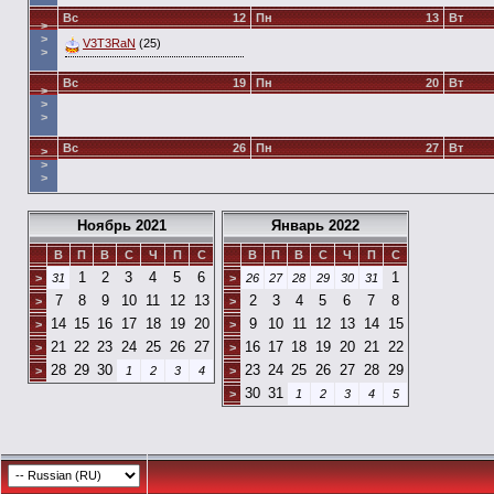
Вс
12
Пн
13
Вт
>
>
V3T3RaN
(25)
>
Вс
19
Пн
20
Вт
>
>
>
Вс
26
Пн
27
Вт
>
>
>
Ноябрь 2021
Январь 2022
В
П
В
С
Ч
П
С
В
П
В
С
Ч
П
С
1
2
3
4
5
6
1
>
31
>
26
27
28
29
30
31
7
8
9
10
11
12
13
2
3
4
5
6
7
8
>
>
14
15
16
17
18
19
20
9
10
11
12
13
14
15
>
>
21
22
23
24
25
26
27
16
17
18
19
20
21
22
>
>
28
29
30
23
24
25
26
27
28
29
>
1
2
3
4
>
30
31
>
1
2
3
4
5