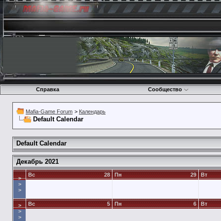
Справка
Сообщество
Mafia-Game Forum
>
Календарь
Default Calendar
Default Calendar
Декабрь 2021
Вс
28
Пн
29
Вт
>
>
>
Вс
5
Пн
6
Вт
>
>
>