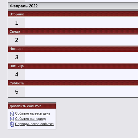
Февраль 2022
Вторник
1
Среда
2
Четверг
3
Пятница
4
Суббота
5
Добавить событие
Событие на весь день
Событие на период
Периодическое событие