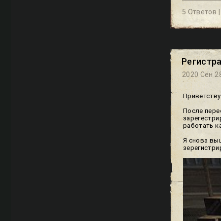
5 Ответов 
Регистра
2020 Сен 28
Приветству
После пере
зарегестри
работать к
Я снова вы
зерегистри