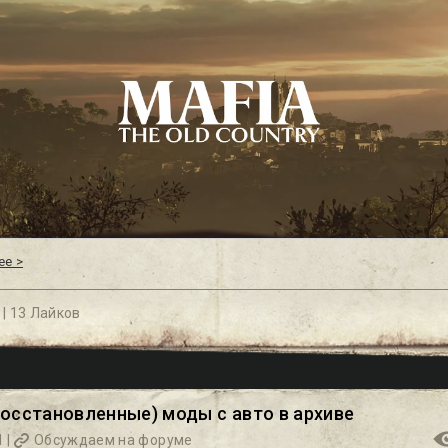
ее >
 |
13 Лайков
осстановленные) моды с авто в архиве
 |
Обсуждаем на форуме