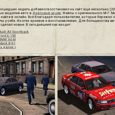
прошедших недель добавил/восстановил на сайт ещё несколько (20
ых моделей авто в
Файловый архив
. Файлы с оригинального М-Г. М
е найти в онлайн. Всё благодаря пользователям, которые бережно 
лы у себя. Из этих архивов и восстанавливаю. Для большинства ав
сделал новые. В сегодняшний пак входят:
Audi A3 Sportback
Ford E-150
 BMW X6 M
Mack B-61
ь далее >