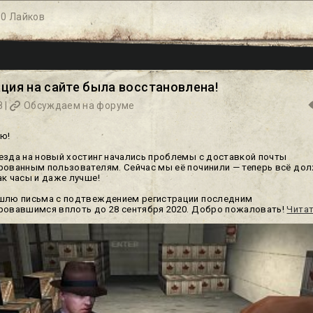
|
0 Лайков
ция на сайте была восстановлена!
 |
Обсуждаем на форуме
ю!
езда на новый хостинг начались проблемы с доставкой почты
рованным пользователям. Сейчас мы её починили — теперь всё до
ак часы и даже лучше!
шлю письма с подтвеждением регистрации последним
ровавшимся вплоть до 28 сентября 2020. Добро пожаловать!
Читат