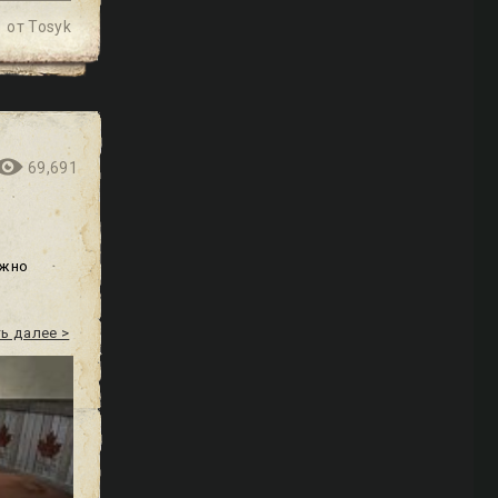
от
Tosyk
69,691
лжно
ь далее >