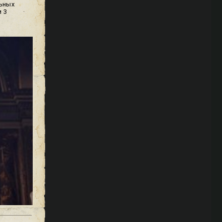
льных
 3