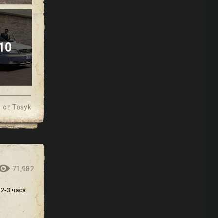
10
от
Tosyk
71,982
2-3 часа