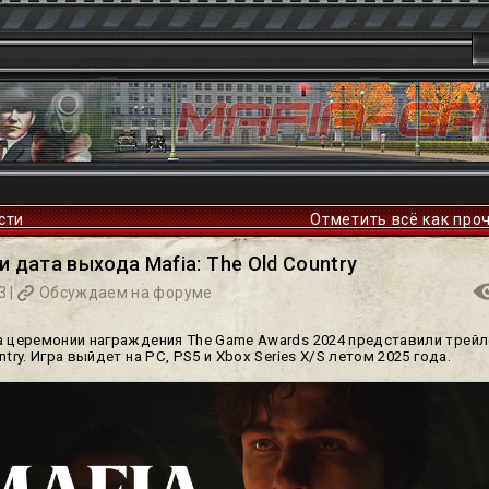
сти
Отметить всё как про
и дата выхода Mafia: The Old Country
3 |
Обсуждаем на форуме
а церемонии награждения The Game Awards 2024 представили трейле
ntry. Игра выйдет на PC, PS5 и Xbox Series X/S летом 2025 года.