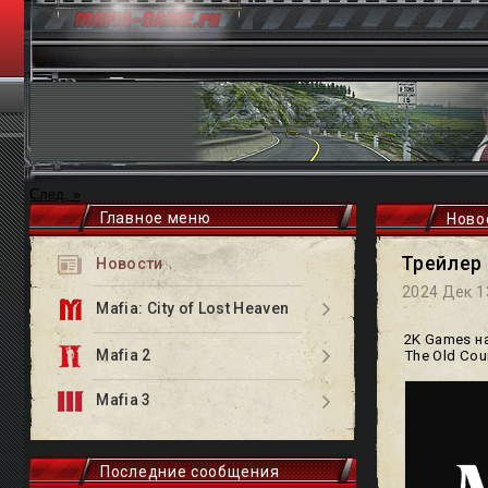
След. »
Главное меню
Ново
Трейлер 
Новости
2024 Дек 1
Mafia: City of Lost Heaven
2K Games н
Mafia 2
The Old Cou
Mafia 3
Последние сообщения