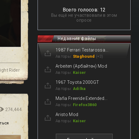
Всего голосов: 12
Вы ещё не участвовали в этом
опросе
Недавние файлы
1987 Ferrari Testarossa...
Авторы:
Staghound
(+3)
Arbeiten (Арбайтен) Mod
ight Rider
Авторы:
Kaiser
1967 Toyota 2000GT
Авторы:
Adilka
Mafia Freeride Extended...
Авторы:
Firefox3860
274,444
Aristo Mod
Авторы:
Kaiser
ться