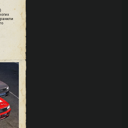
)
ногих
хранили
то