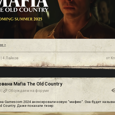
ее >
 |
4 Лайков
от
Kn
вана Mafia The Old Country
 |
Обсуждаем на форуме
 на Gamescom 2024 анонсировали новую "мафию". Она будет называ
ld Country. Даже показали тизер: