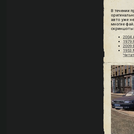
В течении 
оригинальн
авто уже н
многие фай
скриншоты 
2004 
1979 
2009
1953 
Читат