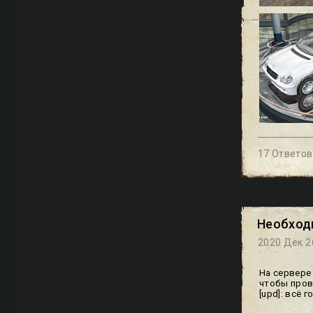
17 Ответов
Необход
2020 Дек 2
На сервере
чтобы про
[upd]: всё г