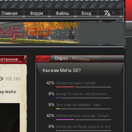
Главная
Форум
Файлы
Вход
11
Опрос
читанное
Как вам Mafia: DE?
105,145
42%
Превосходно! Супер!
р Mafia:
8%
Ангар13 опять обо*рались...
8%
Это уже не Мафия. Увы
42%
Обязательно пройду. Скоро
0%
Никогда не буду играть в это