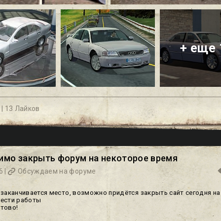
+ еще 
 |
13 Лайков
имо закрыть форум на некоторое время
6 |
Обсуждаем на форуме
 заканчивается место, возможно придётся закрыть сайт сегодня на 
вести работы
отово!