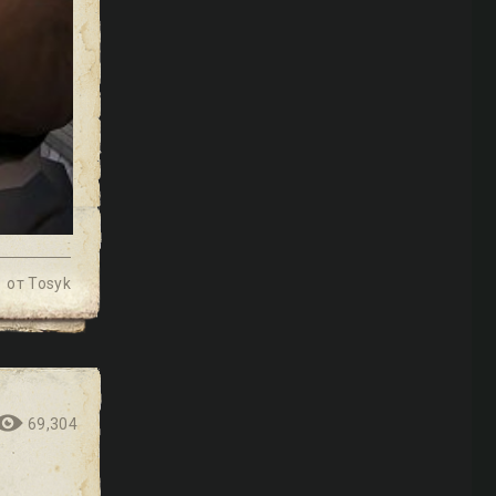
от
Tosyk
69,304