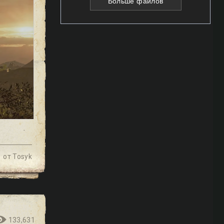
Больше файлов
от
Tosyk
133,631